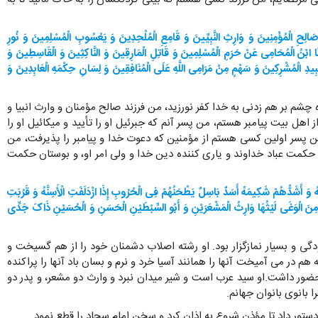
ُ صَالِحِ الْمُؤْمِنِینَ وَ وَارِثِ النَّبِیِّینَ وَ قَامِعِ الْمُلْحِدِینَ وَ یَعْسُوبِ الْمُسْلِمِینَ
وَ نُورِ
َنَا ابْنُ الْمُحَامِی عَنْ حَرَمِ الْمُسْلِمِینَ وَ
قَاتِلِ الْمَارِقِینَ وَ النَّاکِثِینَ وَ الْقَاسِطِینَ وَ
بِیدِ الْمُشْرِکِینَ وَ سَهْمٍ مِنْ مَرَامِی اللَّهِ عَلَی الْمُنَافِقِینَ وَ لِسَانِ حِکْمَهِ الْعَابِدِینَ وَ
ه چشم بر هم زدنی به خدا کفر نورزید، من فرزند صالح مؤمنان و وارث انبیا و
ز اهل بیت پیامبر هستم، من پسر آنم که جبرئیل او را تأیید و میکائیل او را
 من پسر اولین کسی هستم از مؤمنین که دعوت خدا و پیامبر را پذیرفت، من
ان حکمت عباد خداوند و یاری کننده دین خدا و ولی امر او، و بوستان حکمت
َهً وَ أَشَدُّهُمْ شَکِیمَهً أَسَدٌ بَاسِلٌ یَطْحَنُهُمْ فِی الْحُرُوبِ إِذَا ازْدَلَفَتِ الْأَسِنَّهُ وَ قَرُبَتِ
وَ مِنَ الْوَغَی لَیْثُهَا وَارِثُ الْمَشْعَرَیْنِ وَ أَبُو السِّبْطَیْنِ الْحَسَنِ وَ الْحُسَیْنِ ذَاکَ جَدِّی
ودگی و بسیار نمازگزار بود. او رشته اصلاب دشمنان خود را از هم گسیخت و
م در می آمیخت آنها را همانند آسیا خرد و نرم و بسان باد آنها را پراکنده
ور داشت.او سید عرب است و شیر میدان نبرد و وارث دو مشعر، و پدر دو
بانوی بانوان جهانم.
 دستور داد تا مؤذن شروع به اذان کرد و سخن امام سجاد را قطع نمود.