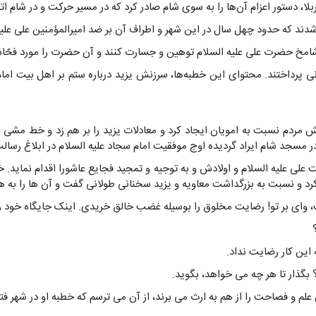
، دستور اعزام آن‌ها را به سوی شام صادر کرد که در مسیر حرکت و در شام اتفا
امخ حضرت علی علیه السلام توهین و جسارت کنند و آن حضرت را مورد فحّاش
انی پرداختند. محتوای این خطبه‌ها، سرزنش یزید درباره ستم بر اهل بیت ام
مردم نسبت به امویان ایجاد کرد و معادلات یزید را بر هم زد و خط مشی او 
 مسجد شام ایراد گردیده اوج موفقیت امام سجاد علیه السلام در ابلاغ رسالت
لی علیه السلام و اولادش و به توجیه و تمجید فجایع عاشورا اقدام نماید. خط
کرد و نسبت به بزرگداشت معاویه و یزید سخنانی طولانی گفت و آن ها را به 
 وای بر تو! رضایت مخلوق را بوسیله غضب خالق خریدی. اینک جایگاه خود را د
 این کار رضایت نداد.
بگذار تا هر چه می خواهد، بگوید.
 و فصاحت را از هم به ارث می برند، از آن می ترسم که خطبه او در شهر فتنه ب