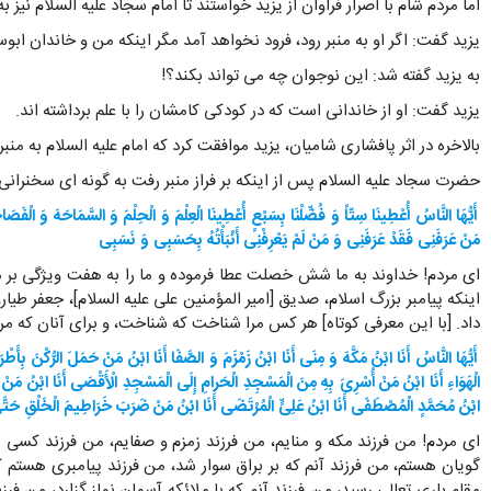
اما مردم شام با اصرار فراوان از یزید خواستند تا امام سجاد علیه السلام نیز به 
یزید گفت: اگر او به منبر رود، فرود نخواهد آمد مگر اینکه من و خاندان ابوس
به یزید گفته شد: این نوجوان چه می تواند بکند؟!
یزید گفت: او از خاندانی است که در کودکی کامشان را با علم برداشته اند.
بالاخره در اثر پافشاری شامیان، یزید موافقت کرد که امام علیه السلام به منبر 
حضرت سجاد علیه السلام پس از اینکه بر فراز منبر رفت به گونه ای سخنران
أَیُّهَا النَّاسُ أُعْطِینَا سِتّاً وَ فُضِّلْنَا بِسَبْعٍ أُعْطِینَا الْعِلْمَ وَ الْحِلْمَ وَ السَّمَاحَهَ وَ الْفَصَاحَه
مَنْ عَرَفَنِی فَقَدْ عَرَفَنِی وَ مَنْ لَمْ یَعْرِفْنِی أَنْبَأْتُهُ بِحَسَبِی وَ نَسَبِی
ای مردم! خداوند به ما شش خصلت عطا فرموده و ما را به هفت ویژگی بر د
اینکه پیامبر بزرگ اسلام، صدیق [امیر المؤمنین علی علیه السلام]، جعفر طیار،
داد. [با این معرفی کوتاه] هر کس مرا شناخت که شناخت، و برای آنان که مرا 
أَیُّهَا النَّاسُ أَنَا ابْنُ مَکَّهَ وَ مِنَی أَنَا ابْنُ زَمْزَمَ وَ الصَّفَا أَنَا ابْنُ مَنْ حَمَلَ الرُّکْنَ بِ
الْهَوَاءِ أَنَا ابْنُ مَنْ أُسْرِیَ بِهِ مِنَ الْمَسْجِدِ الْحَرامِ إِلَی الْمَسْجِدِ الْأَقْصَی أَنَا ابْنُ مَنْ 
ابْنُ مُحَمَّدٍ الْمُصْطَفَی أَنَا ابْنُ عَلِیٍّ الْمُرْتَضَی أَنَا ابْنُ مَنْ ضَرَبَ خَرَاطِیمَ الْخَلْقِ حَتَّی قَالُ
ای مردم! من فرزند مکه و منایم، من فرزند زمزم و صفایم، من فرزند کسی 
گویان هستم، من فرزند آنم که بر براق سوار شد، من فرزند پیامبری هستم ک
مقام باری تعالی رسید، من فرزند آنم که با ملائکه آسمان نماز گزارد، من ف