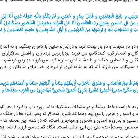
ْنِ وَ بَایَعَ الْبَیْعَتَیْنِ وَ قَاتَلَ بِبَدْرٍ وَ حُنَیْنٍ وَ لَمْ یَکْفُرْ بِاللَّهِ طَرْفَهَ عَیْنٍ أَنَا ابْن
نَ مِنْ آلِ یَاسِینَ رَسُولِ رَبِّ الْعَالَمِینَ أَنَا ابْنُ الْمُؤَیَّدِ بِجَبْرَئِیلَ الْمَنْصُورِ بِمِیکَائِیلَ أ
وَ اسْتَجَابَ لِلَّهِ وَ لِرَسُولِهِ مِنَ الْمُؤْمِنِینَ وَ أَوَّلِ السَّابِقِینَ وَ قَاصِمِ الْمُعْتَدِینَ وَ مُ
دو بار هجرت و دو بار بیعت کرد، و در بدر و حنین با کافران جنگید، و به انداز
 و افتخار گریه کنندگانم، من فرزند بردبارترین بردباران و افضل نمازگزاران ا
ناکثین و قاسطین جنگید و با دشمنانش مبارزه کرد، من فرزند بهترین قریشم،
 مشرکانم، من فرزند آنم که به مثابه تیری از تیرهای خدا برای منافقان و زب
 قَاطِعُ الْأَصْلَابِ وَ مُفَرِّقُ الْأَحْزَابِ أَرْبَطُهُمْ عِنَاناً وَ أَثْبَتُهُمْ جَنَاناً وَ أَمْضَاهُمْ عَزِیم
َاقِ مَکِّیٌّ مَدَنِیٌّ خَیْفِیٌّ عَقَبِیٌّ بَدْرِیٌّ أُحُدِیٌّ شَجَرِیٌّ مُهَاجِرِیٌّ مِنَ الْعَرَبِ سَیِّدُهَا 
 به خواست خدا، پیشگام در مشکلات، شکیبا، دائما روزه دار، پاکیزه از هر آل
کم و استوار و عزمی راسخ بود وهمانند شیری شجاع که وقتی نیزه ها در جنگ به ه
 عقبی و بدری و احدی و شجری و مهاجری است، که در همه این صحنه ها حض
مختص اوست] جدم علی بن ابی طالب است. آنگاه گفت: من فرزند فاطمه زهرا 
ه صدای مردم به ضجه و گریه بلند شد. چون یزید ترسید مبادا فتنه بپا شود لذا