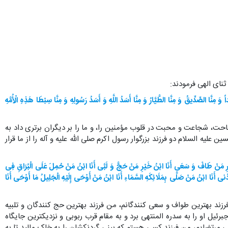
نای الهی فرمودند:
َ مِنَّا الصِّدِّیقُ وَ مِنَّا الطَّیَّارُ وَ مِنَّا أَسَدُ اللَّهِ وَ أَسَدُ رَسُولِهِ وَ مِنَّا سِبْطَا هَذِهِ الْأُمَّهِ
ت، شجاعت و محبت در قلوب مؤمنین را، و ما را بر دیگران برتری داد به
علیه السلام دو فرزند بزرگوار رسول اکرم صلی الله علیه و آله را از ما قرار
بْنُ خَیْرِ مَنْ طَافَ وَ سَعَی أَنَا ابْنُ خَیْرِ مَنْ حَجَّ وَ لَبَّی أَنَا ابْنُ مَنْ حُمِلَ عَلَی الْبُرَاقِ فِی
نی أَنَا ابْنُ مَنْ صَلَّی بِمَلَائِکَهِ السَّمَاءِ أَنَا ابْنُ مَنْ أَوْحَی إِلَیْهِ الْجَلِیلُ مَا أَوْحَی أَنَا
زند بهترین طواف و سعی کنندگانم، من فرزند بهترین حج کنندگان و تلبیه
یل او را به سدره المنتهی برد و به مقام قرب ربوبی و نزدیکترین جایگاه
علی مرتضایم، من فرزند کسی هستم که بینی گردنکشان را به خاک مالید تا به