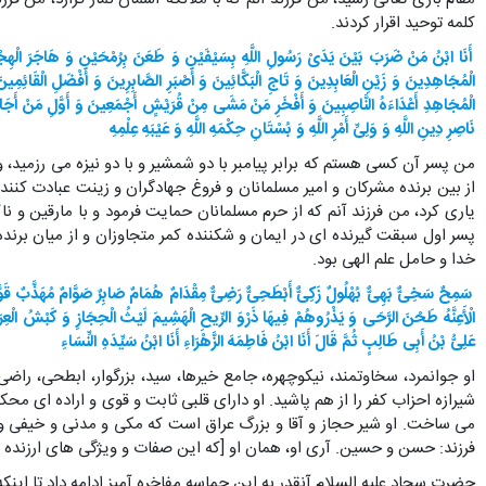
کلمه توحید اقرار کردند.
أَنَا ابْنُ مَنْ ضَرَبَ بَیْنَ یَدَیْ رَسُولِ اللَّهِ بِسَیْفَیْنِ وَ طَعَنَ بِرُمْحَیْنِ وَ هَاجَرَ الْهِجْرَتَی
الْمُجَاهِدِینَ وَ زَیْنِ الْعَابِدِینَ وَ تَاجِ الْبَکَّائِینَ وَ أَصْبَرِ الصَّابِرِینَ وَ أَفْضَلِ الْقَائِمِی
الْمُجَاهِدِ أَعْدَاءَهُ النَّاصِبِینَ وَ أَفْخَرِ مَنْ مَشَی مِنْ قُرَیْشٍ أَجْمَعِینَ وَ أَوَّلِ مَنْ أَجَابَ 
نَاصِرِ دِینِ اللَّهِ وَ وَلِیِّ أَمْرِ اللَّهِ وَ بُسْتَانِ حِکْمَهِ اللَّهِ وَ عَیْبَهِ عِلْمِه
من پسر آن کسی هستم که برابر پیامبر با دو شمشیر و با دو نیزه می رزمید، و 
از بین برنده مشرکان و امیر مسلمانان و فروغ جهادگران و زینت عبادت کنندگان
یاری کرد، من فرزند آنم که از حرم مسلمانان حمایت فرمود و با مارقین و 
پسر اول سبقت گیرنده ای در ایمان و شکننده کمر متجاوزان و از میان برنده
خدا و حامل علم الهی بود.
سَمِحٌ سَخِیٌّ بَهِیٌّ بُهْلُولٌ زَکِیٌّ أَبْطَحِیٌّ رَضِیٌّ مِقْدَامٌ هُمَامٌ صَابِرٌ صَوَّامٌ مُهَذَّبٌ قَوَّامٌ
الْأَعِنَّهُ طَحْنَ الرَّحَی وَ یَذْرُوهُمْ فِیهَا ذَرْوَ الرِّیحِ الْهَشِیمَ لَیْثُ الْحِجَازِ وَ کَبْشُ الْعِر
عَلِیُّ بْنُ أَبِی طَالِبٍ ثُمَّ قَالَ أَنَا ابْنُ فَاطِمَهَ الزَّهْرَاءِ أَنَا ابْنُ سَیِّدَهِ النِّسَاء
او جوانمرد، سخاوتمند، نیکوچهره، جامع خیرها، سید، بزرگوار، ابطحی، راضی
شیرازه احزاب کفر را از هم پاشید. او دارای قلبی ثابت و قوی و اراده ای مح
می ساخت. او شیر حجاز و آقا و بزرگ عراق است که مکی و مدنی و خیفی و
فرزند: حسن و حسین. آری او، همان او [که این صفات و ویژگی های ارزنده 
حضرت سجاد علیه السلام آنقدر به این حماسه مفاخره آمیز ادامه داد تا اینک