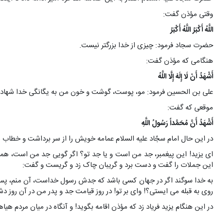
وقتی مؤذن گفت:
اللَّهُ أَکْبَرُ اللَّهُ أَکْبَرُ
حضرت سجاد فرمود: چیزی از خدا بزرگتر نیست.
هنگامی که مؤذن گفت:
أَشْهَدُ أَنْ لَا إِلَهَ إِلَّا اللَّهُ
علی بن الحسین فرمود: مو، پوست، گوشت و خون من به یگانگی خدا شهاد
موقعی که گفت:
أَشْهَدُ أَنَّ مُحَمَّداً رَسُولُ اللَّهِ
در این حال امام سجّاد علیه السلام عمامه خویش را از سر برداشت و خطاب به
ای یزید! این پیغمبر، جد من است و یا جد تو؟ اگر گویی جد من است، همه 
این جملات را گفت و دست برد و گریبان چاک زد و گریست و گفت:
به خدا سوگند اگر در جهان کسی باشد که جدش رسول خداست، آن منم، پس چرا
روی به قبله می ایستی؟! وای بر تو! در روز قیامت جد و پدر من در آن روز د
در این هنگام یزید فریاد زد که مؤذن اقامه بگوید! و آنگاه در میان مردم هی