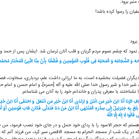
منبر برود.
فیان را رسوا کرده باشد!
برود.
ی نمود که چشم عموم مردم گریان و قلب آنان ترسان شد. ایشان پس از حمد و ث
َ وَ الشَّجَاعَهَ وَ الْمَحَبَّهَ فِی قُلُوبِ الْمُؤْمِنِینَ وَ فُضِّلْنَا بِأَنَّ مِنَّا النَّبِیَّ الْمُخْتَارَ مُحَمَّداً و
یگران فضیلت بخشیده است، به ما ارزانی داشت علم، بردباری، سخاوت، فصاح
 شیر خدا و شیر رسول خدا صلی الله علیه و آله [حمزه]، و امام حسن و امام حسین 
نشناختند با معرفی پدران و خاندانم خود را به آنان می شناسانم.
أَطْرَافِ الرِّدَا أَنَا ابْنُ خَیْرِ مَنِ ائْتَزَرَ وَ ارْتَدَی أَنَا ابْنُ خَیْرِ مَنِ انْتَعَلَ وَ احْتَفَی أَنَا ا
بَلَغَ بِهِ جَبْرَئِیلُ إِلَی سِدْرَهِ الْمُنْتَهَی أَنَا ابْنُ مَنْ دَنا فَتَدَلَّی فَکانَ قابَ قَوْسَیْنِ أَوْ أَدْ
وا لَا إِلَهَ إِلَّا اللَّه
هستم که حجر الاسود را با ردای خود حمل و در جای خود نصب فرمود، من فر
ه در یک شب از مسجد الحرام به مسجد الاقصی سیر کرد، من فرزند آنم که جبرئ
رزند آن پیامبرم که پروردگار بزرگ به او وحی کرد، من فرزند محمد مصطفی و 