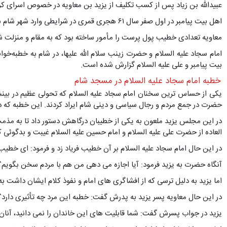
عبیدالله بن زیاد پس از کسب تکلیف از یزید بن معاویه در خصوص اسرای کربلا
اهل بیت پیامبر در اول صفر سال ۶۱ هجری قمری در شرایطی وارد شهر شام شدند که حدود چهل سال در این شهر و اطراف آن بر ضد امیرالمؤمنین علی علیه السلام تبلیغات مسموم صورت گرفته بود.
معاویه تعدادی خطیب پول پرست را مأمور ساخته بود که به مقام و منزلت ش
امام سجاد علیه السلام و حضرت زینب سلام الله علیها، در شام به خطبه‌خو
بیت پیامبر و علی علیه السلام گزارش شده است.
خطبه امام سجاد علیه السلام در مسجد شام
یکی از حساس ترین سخنان امام سجاد علیه السلام که تحولی عظیم در بینش 
حضرت در جمع مردم و رجال سیاسی و دینی شام ایراد کردند. این خطبه که در
در این مجلس یزید ملعون به یکی از خطیبان درگاهش دستور داد تا به مذمت ع
العاده از حضرت علی علیه السلام و امام حسین علیه السلام غیبت و بدگوئی 
در این حال امام سجاد علیه السلام بر آن خطیب فریاد زد و فرمود: ای خطیب،
آنگاه حضرت به یزید فرمود: آیا اجازه می دهی من هم با مردم سخن بگویم؟
اما یزید به دلیل ترسی که از افشاگری های امام و نفوذ کلام ایشان داشت به
در این حال معاویه پسر یزید به پدرش گفت: خطبه این مرد چه تأثیری دارد؟ 
یزید در جواب پسرش گفت: شما قابلیت های این خاندان را نمی دانید، آنان علم