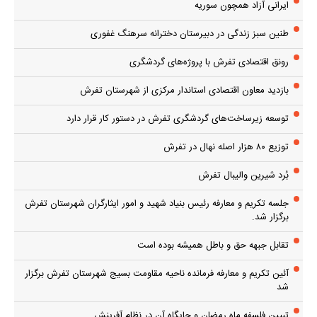
ایرانی آزاد همچون سوریه
طنین سبز زندگی در دبیرستان دخترانه سرهنگ غفوری
رونق اقتصادی تفرش با پروژه‌های گردشگری
بازدید معاون اقتصادی استاندار مرکزی از شهرستان تفرش
توسعه زیرساخت‌های گردشگری تفرش در دستور کار قرار دارد
توزیع ۸۰ هزار اصله نهال در تفرش
بُرد شیرین والیبال تفرش
جلسه تکریم و معارفه رئیس بنیاد شهید و امور ایثارگران شهرستان تفرش
برگزار شد.
تقابل جبهه حق و باطل همیشه بوده است
آئین تکریم و معارفه فرمانده ناحیه مقاومت بسیج شهرستان تفرش برگزار
شد
تبیین فلسفه ماه رمضان و جایگاه آن در نظام آفرینش