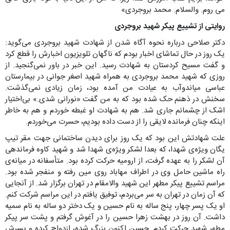
می روم. والسلام. محمد بروجردی»
روایتی از تشییع پیکر شهید بروجردی
دکتر صلاحی درباره نحوه آگاه شدن از شهادت شهید بروجردی می‌گوید:
یک روز در حال تماشای اخبار بودم که ناگهان تلویزیون اخبارش را قطع کرد
و گفت مسیح کردستان به شهادت رسید. این خبر در باور نمی‌گنجید. از
روزی که شهید محمد بروجردی به همراه شهید اصغر جوانی در بیمارستان
عباسی میاندوآب به عیادت من آمده بود، زمان زیادی نمی‌گذشت.
سخنش در ذهنم حک شده بود که به من گفت «نورانی شدی.» بی‌اختیار
اشک از چشمانم جاری شد. هم به شهادت او غبطه خوردم و هم به خاطر
اینکه چنان فرمانده لایقی را از دست داده بودیم، حسرت می‌خوردم.
علت شهادتش این بود که یک روز برای دیدن ساختمانی جهت مقر تیپ
یگان ویژه‌ی شهدا، که بعدا لشکر ویژه‌ی شهدا شد و شهید کاوه فرماندهی
آن لشکر را به عهده گرفت، از ارومیه حرکت کرده بود. متأسفانه در میانه‌ی
راه ماشین حامل وی در اطراف مهاباد روی مین رفته و منفجر شده بود.
مراسم تشییع پیکر مطهر این شهید والامقام در تهران برگزار شد. از آنجایی
که آن زمان در تهران به سر می‌بردم، توفیق یافتم در این مراسم شرکت کنم.
او یک پسر چهار، پنج ساله به نام حسین و یک دختر دو ساله به نام سمیه
داشت. آن روز در بهشت زهرا حسین را در آغوش گرفتم و پشت سر پیکر
مطهر شهید حرکت کردم. حسین اکنون بزرگ شده، ازدواج کرده و پسرش