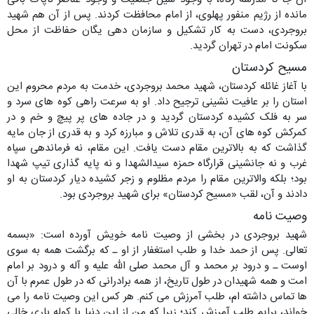
مانده از رژیم منفور پهلوی، از امام محافظت کردند. پس از آن هم شهید
بروجردی، دست به کار تشکیل و سازمان دهی یگان حفاظت از محل
سکونت امام در تهران گردید.
مسیح کردستان
با آغاز غائله کردستان، شهید محمد بروجردی، خدمت به مردم محروم این
استان را بر عافیت نشینی ترجیح داد. او به سرعت راهی کوه های سرد و
سر به فلک کشیده کردستان گردید و در جاده های پر پیچ و خم و در
کمرکش کوه های آن، به قدری تلاش و مبارزه کرد و به قدری از جان مایه
گذاشت که به بالاترین مقام دست یافت. این مقام، نه فرماندهی سپاه
غرب و نه جانشینی قرارگاه حمزه سیدالشهدا و نه پایه گذاری تیپ شهدا
بود؛ بلکه والاترین مقام را مردم مظلوم و زجر کشیده دیار کردستان به او
دادند و آن، لقب «مسیح کردستان» برای شهید بروجردی بود.
وصیت نامه
شهید بروجردی در بخشی از وصیت نامه خویش آورده است: «بسمه
تعالی. پس از حمد خدا و طلب استغفار از او ـ که برگشت همه به سوی
اوست ـ و درود بر محمد و آل محمد صلی الله علیه و آله و درود بر امام
امت و همه شهیدان در طول تاریخ، از همه برادرانی که در طول عمرم با آن
ها تماس داشته ام، طلب آمرزش می کنم. هر کس این وصیت نامه را می
خواند، برایم طلب آمرزش کند؛ زیرا که من از این دنیا با کوله باری خالی