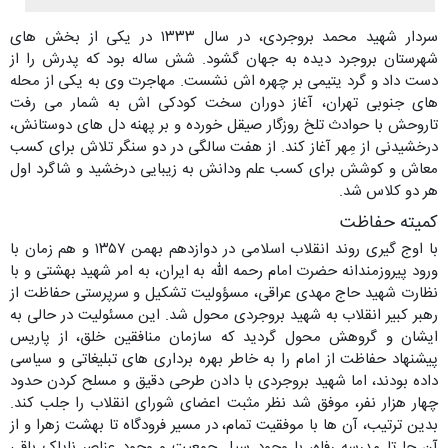
سردار شهید محمد بروجردی، در سال ۱۳۳۳ در یکی از بخش های
شهرستان بروجرد دیده به جهان گشود. شش ساله بود که پدرش را از
دست داد و گرد یتیمی بر چهره اش نشست. مهاجرت وی به یکی از محله
های جنوبی تهران، آغاز دوران سخت کودکی اش به شمار می رفت
تاروحش با حوادث تلخ روزگار صیقل خورده و بر پهنه دل های دوستانش،
درخشیدنی از مِهر آغاز کند. از هفت سالگی در دو سنگر تلاش برای کسب
معاش و کوشش برای کسب علم ودانش به زیبایی درخشید و شاگرد اول
هر دو کلاس شد.
کمیته حفاظت
با اوج گیری روند انقلاب اسلامی در دوازدهم بهمن ۱۳۵۷ و هم زمان با
ورود پیروزمندانه حضرت امام رحمه الله به ایران، به امر شهید بهشتی و با
نظارت شهید حاج مهدی عراقی، مسؤولیت تشکیل و سرپرستی حفاظت از
رهبر کبیر انقلاب به شهید بروجردی محول شد. این مسئولیت در حالی به
ایشان و گروهش محول گردید که سازمان منافقین خلق، از پاریس
پیشنهاد حفاظت از امام را به خاطر بهره برداری های تبلیغاتی و سیاسی
داده بودند، اما شهید بروجردی با دادن طرحی دقیق و مسلح کردن حدود
چهار هزار نفر، موفق شد نظر مثبت اعضای شورای انقلاب را جلب کند.
بدین ترتیب، آن ها با موفقیت تمام، در مسیر فرودگاه تا بهشت زهرا و از
آن جا تا مدرسه رفاه، با وجود سیل جمعیت و وجود عناصر ناپاک باقی