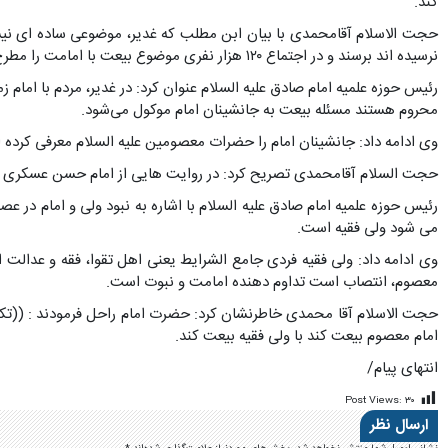
کند.
حجت الاسلام آقامحمدی با بیان ابن مطلب که غدیر، موضوعی ساده ای نیست با
نرسیده اند برسند و در اجتماع ۱۲۰ هزار نفری موضوع بیعت با امامت را مطرح کردند؛ همه زنان و مردان بیعت کردند.
رئیس حوزه علمیه امام صادق علیه السلام عنوان کرد: در غدیر، مردم با امام
محروم هستند مسئله بیعت به جانشینان امام موکول می‌شود.
وی ادامه داد: جانشینان امام را حضرات معصومین علیه السلام معرفی کرده 
حجت السلام آقامحمدی تصریح کرد: در روایت هایی از امام حسن عسکری علیه 
رئیس حوزه علمیه امام صادق علیه السلام با اشاره به نبود ولی و امام در 
می شود ولی فقیه است.
وی ادامه داد: ولی فقیه فردی جامع الشرایط یعنی اهل تقوا، فقه و عدالت 
معصوم، انتصاب است تداوم دهنده امامت و نبوت است.
حجت الاسلام آقا محمدی خاطرنشان کرد: حضرت امام راحل فرمودند : ((تکذیب
امام معصوم بیعت کند با ولی فقیه بیعت کند.
انتهای پیام/
Post Views:
۳۰
ارسال نظر