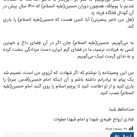
شدیم با یوم‌الله، همچون دوران حسین(علیه السلام) که ۱۴۰۰ سال پیش در
آن گودال قتلگاه فریاد زد:
(هل من ناصر ینصرنی) آیا کسی هست که حسین(علیه السلام) را یاری
کند.
ما می‌گوییم: حسین(علیه السلام) جان اگر در آن فضای داغ و خونین
کسی به فریادت نرسید، ما در فضای گرم ایران، دست مردانگی مشت کرده
و به ندای گرمت لبیک می‌گوییم.
من این وصیتنامه را نوشتم که اگر شهادت که آرزوی من است، نصیبم شد
یک پیام به برادرانم داشته باشم و آن اینکه امام خمینی(قدس سره) را
یاری کنید و از او اطاعت کنید تا پرچم اسلام را روی گنبد امام حسین(علیه
السلام) نصب کنید.
خداحافظ شما.
شادی ارواح طیبه‌ی شهدا و امام شهدا صلوات
Post Views:
۴۹
ارسال نظر