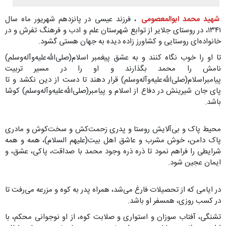
شهید محمد ابوالمعصومی
، فرزند عیسی در پانزدهم شهریور ماه سال
۱۳۴۱، در روستای جلایر از توابع شهرستان علم و ادب و فرهنگ تفرش و در
خانواده‌ای روستایی و کشاورز زاده دیده به جهان هستی گشود.
تا او را خوب نگاه کنند و به عشق پیغمبر اسلام(صلی‌الله‌علیه‌وآله‌وسلم)
نامش را محمد بگذارند و او را در مسیر تربیت
پیامبر‌اسلام(صلی‌الله‌علیه‌وآله‌وسلم) قرار دهند تا دست از دین نکشد و تا
پای جان شیرینش در دفاع از اسلام و پیامبر(صلی‌الله‌علیه‌وآله‌وسلم) کوشا
باشد.
محیط پاک و بی‌آلایش روستا و پدری زحمت‌کش و سخت‌کوش و مادری
پاک دامن، خوش مشرب و عاشق اهل بیت(علیهم السلام)، همه و همه
شرایطی را فراهم نمود تا ذره ذره وجود محمد با صداقت، پاکی، عشق، و
ایمان عجین شود.
در ایامی که از تحصیلات فارغ می‌شد، همراه پدر به کوه و مزرعه می‌رفت تا
در کسب روزی، همسفر او باشد.
تشنگی، آفتاب سوزان و استواری و صلابت کوه، از او نوجوانی محکم، با