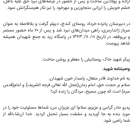
اراده و پولادین ساخت و پس از حضور در عرصه‌های نبرد حق علیه باطل،
خشم خویش را ارزانی متجاوزین و مهرخود را نیز نثار هم‌سنگرانش نمود.
در دبیرستان پانزده خرداد روستای کندج، دیپلم گرفت و بلافاصله به ‌عنوان
سرباز ژاندارمری، راهی میدان‌های نبرد شد و پس از ۲۰ ماه حضور مستمر
و بی‌وقفه، در تاریخ ۰۱/ ۱۱/ ۱۳۶۳ در پاسگاه زید به جمع شهیدان همیشه
شاهد پیوست.
پیکر شهید خاک روستایش را معطر و روشن ساخت.
وصیتنامه شهید:
به نام خداوند قادر متعال، پاسدار خون شهیدان.
سلام بر حجت حق، امام زمان(عجل الله تعالی فرجه الشریف) و امام(قدس
سره) امت که چون مسیح، مردگان را زنده کرد!
پدرو مادر گرامی و عزیزم، سلام! ای عزیزان من، شماها مسئولیت خود را در
مورد بنده به جا آوردید و مشقت بسیار تحمل کردید. خدا ان‌شاء‌الله از
شما راضی شود.