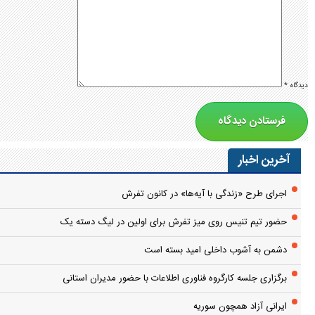
آخرین اخبار
اجرای طرح «زندگی با آیه‌ها» در کانون تفرش
حضور تیم تنیس روی میز تفرش برای اولین در لیگ دسته یک
دشمن به آشوب داخلی امید بسته است
برگزاری جلسه کارگروه فناوری اطلاعات با حضور مدیران استانی
ایرانی آزاد همچون سوریه
طنین سبز زندگی در دبیرستان دخترانه سرهنگ غفوری
رونق اقتصادی تفرش با پروژه‌های گردشگری
بازدید معاون اقتصادی استاندار مرکزی از شهرستان تفرش
توسعه زیرساخت‌های گردشگری تفرش در دستور کار قرار دارد
توزیع ۸۰ هزار اصله نهال در تفرش