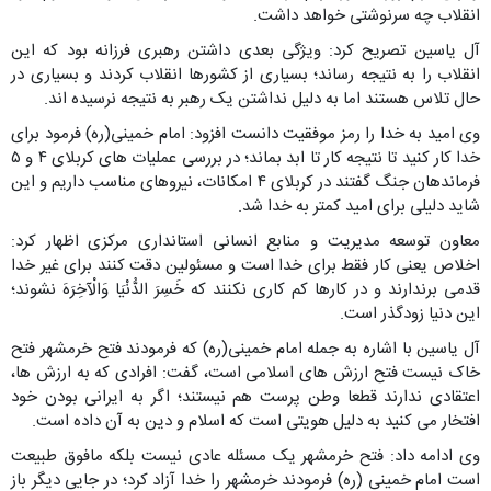
انقلاب چه سرنوشتی خواهد داشت.
آل یاسین تصریح کرد: ویژگی بعدی داشتن رهبری فرزانه بود که این
انقلاب را به نتیجه رساند؛ بسیاری از کشورها انقلاب کردند و بسیاری در
حال تلاس هستند اما به دلیل نداشتن یک رهبر به نتیجه نرسیده اند.
وی امید به خدا را رمز موفقیت دانست افزود: امام خمینی(ره) فرمود برای
خدا کار کنید تا نتیجه کار تا ابد بماند؛ در بررسی عملیات های کربلای ۴ و ۵
فرماندهان جنگ گفتند در کربلای ۴ امکانات، نیروهای مناسب داریم و این
شاید دلیلی برای امید کمتر به خدا شد.
معاون توسعه مدیریت و منابع انسانی استانداری مرکزی اظهار کرد:
اخلاص یعنی کار فقط برای خدا است و مسئولین دقت کنند برای غیر خدا
قدمی برندارند و در کارها کم کاری نکنند که خَسِرَ الدُّنْیَا وَالْآخِرَهَ نشوند؛
این دنیا زودگذر است.
آل یاسین با اشاره به جمله امام خمینی(ره) که فرمودند فتح خرمشهر فتح
خاک نیست فتح ارزش های اسلامی است، گفت: افرادی که به ارزش ها،
اعتقادی ندارند قطعا وطن پرست هم نیستند؛ اگر به ایرانی بودن خود
افتخار می کنید به دلیل هویتی است که اسلام و دین به آن داده است.
وی ادامه داد: فتح خرمشهر یک مسئله عادی نیست بلکه مافوق طبیعت
است امام خمینی (ره) فرمودند خرمشهر را خدا آزاد کرد؛ در جایی دیگر باز