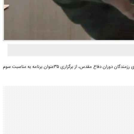
سرهنگ پاسدار سیدمحمدمهدی میرهادی فرمانده ناحیه مقاومت بسیج تفرش ضمن گرامیداشت یاد و خاطره شهدا و پاسداشت رشادت ها و فداکاری های رزمندگان دوران دفاع مقدس، از برگزاری ۳۵عنوان برنامه به مناسبت سوم