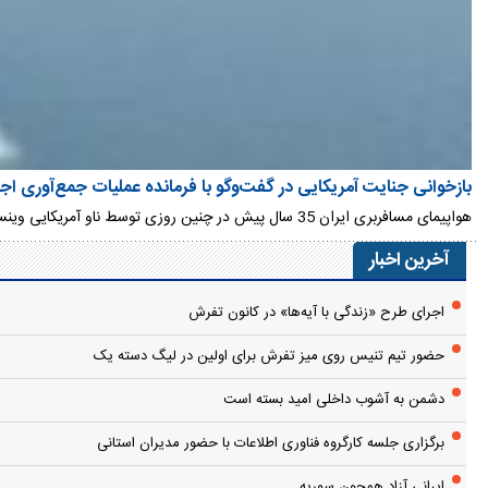
بازخوانی جنایت آمریکایی در گفت‌وگو با فرمانده عملیات جمع‌آوری اجساد 
هواپیمای مسافربری ایران 35 سال پیش در چنین روزی توسط ناو آمریکایی وینسنس در آب‌های خلیج‌فارس مورد هدف قرار گرفت و تمام مسافران آن به خاطر سوختگی ناشی از اصابت دو موشک به هواپیما جان باختند.
آخرین اخبار
اجرای طرح «زندگی با آیه‌ها» در کانون تفرش
حضور تیم تنیس روی میز تفرش برای اولین در لیگ دسته یک
دشمن به آشوب داخلی امید بسته است
برگزاری جلسه کارگروه فناوری اطلاعات با حضور مدیران استانی
ایرانی آزاد همچون سوریه