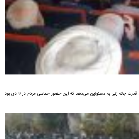
محمد جواد محمودیان مسئول معاونت سیاسی وابستگان ستاد کل سپاه پاسداران انقلاب اسلامی گفت: حضور مردم آنقدر ارزشمند است که توطئه را خنثی می‌کند، قدرت چانه زنی به مسئولین می‌دهد که این حضور حماسی مردم در 9 دی بود