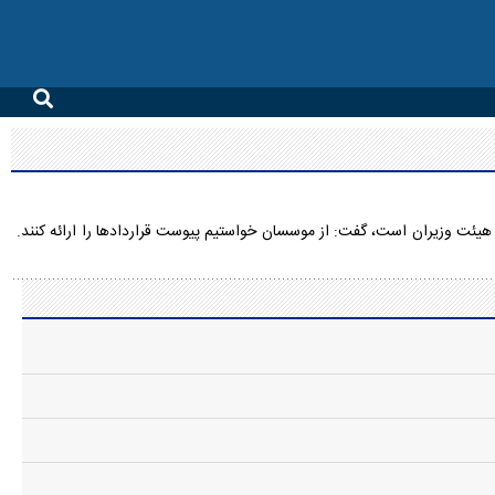
ئیس سازمان مدارس و مراکز غیردولتی وزارت آموزش و پرورش با اشاره به اینکه شرط برقراری بیمه کامل برای معلمان مدارس غیردولتی براساس مصوبه سال ۹۸ هیئت وزیران است، گفت: از موسسان خواستیم پیوست قراردادها را ارائه کنند.