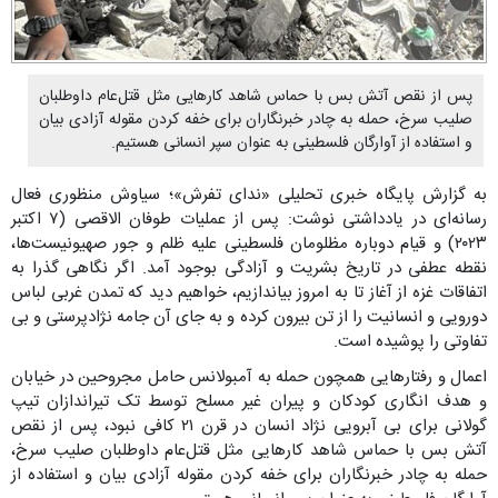
پس از نقص آتش بس با حماس شاهد کارهایی مثل قتل‌عام داوطلبان
صلیب سرخ، حمله به چادر خبرنگاران برای خفه کردن مقوله آزادی بیان
و استفاده از آوارگان فلسطینی به عنوان سپر انسانی هستیم.
به گزارش پایگاه خبری تحلیلی «ندای تفرش»؛ سیاوش منظوری فعال
رسانه‌ای در یادداشتی نوشت: پس از عملیات طوفان الاقصی (۷ اکتبر
۲۰۲۳) و قیام دوباره مظلومان فلسطینی علیه ظلم و جور صهیونیست‌ها،
نقطه عطفی در تاریخ بشریت و آزادگی بوجود آمد. اگر نگاهی گذرا به
اتفاقات غزه از آغاز تا به امروز بیاندازیم، خواهیم دید که تمدن غربی لباس
دورویی و انسانیت را از تن بیرون کرده و به جای آن جامه نژادپرستی و بی
تفاوتی را پوشیده است.
اعمال و رفتارهایی همچون حمله به آمبولانس حامل مجروحین در خیابان
و هدف انگاری کودکان و پیران غیر مسلح توسط تک تیراندازان تیپ
گولانی برای بی آبرویی نژاد انسان در قرن ۲۱ کافی نبود، پس از نقص
آتش بس با حماس شاهد کارهایی مثل قتل‌عام داوطلبان صلیب سرخ،
حمله به چادر خبرنگاران برای خفه کردن مقوله آزادی بیان و استفاده از