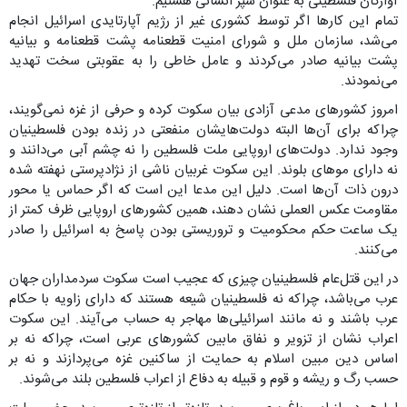
آوارگان فلسطینی به عنوان سپر انسانی هستیم.
تمام این کارها اگر توسط کشوری غیر از رژیم آپارتایدی اسرائیل انجام
می‌شد، سازمان ملل و شورای امنیت قطعنامه پشت قطعنامه و بیانیه
پشت بیانیه صادر می‌کردند و عامل خاطی را به عقوبتی سخت تهدید
می‌نمودند.
امروز کشورهای مدعی آزادی بیان سکوت کرده و حرفی از غزه نمی‌گویند،
چراکه برای آن‌ها البته دولت‌هایشان منفعتی در زنده بودن فلسطینیان
وجود ندارد. دولت‌های اروپایی ملت فلسطین را نه چشم آبی می‌دانند و
نه دارای موهای بلوند. این سکوت غربیان ناشی از نژادپرستی نهفته شده
درون ذات آن‌ها است. دلیل این مدعا این است که اگر حماس یا محور
مقاومت عکس العملی نشان دهند، همین کشورهای اروپایی ظرف کمتر از
یک ساعت حکم محکومیت و تروریستی بودن پاسخ به اسرائیل را صادر
می‌کنند.
در این قتل‌عام فلسطینیان چیزی که عجیب است سکوت سردمداران جهان
عرب می‌باشد، چراکه نه فلسطینیان شیعه هستند که دارای زاویه با حکام
عرب باشند و نه مانند اسرائیلی‌ها مهاجر به حساب می‌آیند. این سکوت
اعراب نشان از تزویر و نفاق مابین کشورهای عربی است، چراکه نه بر
اساس دین مبین اسلام به حمایت از ساکنین غزه می‌پردازند و نه بر
حسب رگ و ریشه و قوم و قبیله به دفاع از اعراب فلسطین بلند می‌شوند.