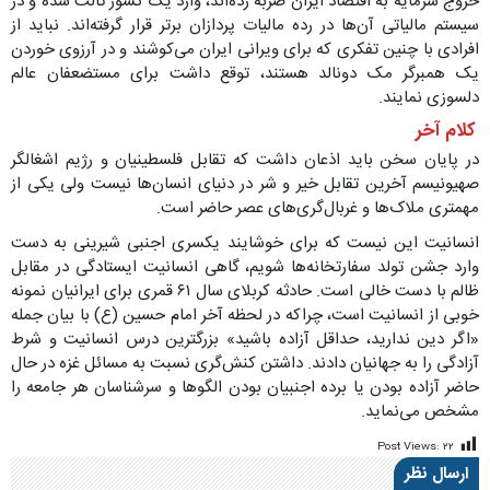
خروج سرمایه به اقتصاد ایران ضربه زده‌اند، وارد یک کشور ثالث شده و در
سیستم مالیاتی آن‌ها در رده مالیات پردازان برتر قرار گرفته‌اند. نباید از
افرادی با چنین تفکری که برای ویرانی ایران می‌کوشند و در آرزوی خوردن
یک همبرگر مک دونالد هستند، توقع داشت برای مستضعفان عالم
دلسوزی نمایند.
کلام آخر
در پایان سخن باید اذعان داشت که تقابل فلسطینیان و رژیم اشغالگر
صهیونیسم آخرین تقابل خیر و شر در دنیای انسان‌ها نیست ولی یکی از
مهمتری ملاک‌ها و غربال‌گری‌های عصر حاضر است.
انسانیت این نیست که برای خوشایند یکسری اجنبی شیرینی به دست
وارد جشن تولد سفارتخانه‌ها شویم، گاهی انسانیت ایستادگی در مقابل
ظالم با دست خالی است. حادثه کربلای سال ۶۱ قمری برای ایرانیان نمونه
خوبی از انسانیت است، چراکه در لحظه آخر امام حسین (ع) با بیان جمله
«اگر دین ندارید، حداقل آزاده باشید» بزرگترین درس انسانیت و شرط
آزادگی را به جهانیان دادند. داشتن کنش‌گری نسبت به مسائل غزه در حال
حاضر آزاده بودن یا برده اجنبیان بودن الگوها و سرشناسان هر جامعه را
مشخص می‌نماید.
Post Views:
۲۲
ارسال نظر