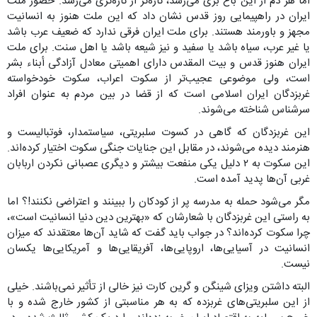
اما هر دم از این باغ بری می‌رسد، تازه‌تر از تازه‌تری می‌رسد. حضور ملت
ایران در راهپیمایی روز قدس نشان داد که این ملت هنوز به انسانیت
مجهز و باورمند هستند. برای ملت ایران فرقی ندارد که ضعیف عرب باشد
یا غیر عرب، سیاه باشد یا سفید و نیز شیعه باشد یا اهل سنت. برای ملت
ایران هنوز قدس و بیت المقدس دارای اهمیتی معادل آزادگی أبناء بشر
است، ولی موضوعی عجیب‌تر از سکوت اعراب، سکوت خودخواسته
غربزدگان ایران اسلامی است که از قضا در بین مردم به عنوان افراد
سرشناس شناخته می‌شوند.
این غربزدگان که گاهی در کسوت سلبریتی، سیاستمدار، فوتبالیست و
هنرمند دیده می‌شوند، در مقابل این جنایات جنگی سکوت اختیار کرده‌اند.
این سکوت به ۲ دلیل یکی منفعت بیشتر و دیگری عصبانی نکردن اربابان
غربی آن‌ها پدید آمده است.
مگر می‌شود حمله به مدرسه پر از کودکان را ببینند و اعتراضی نکنند!؟ اما
به راستی این غربزدگان با شعارشان که «بهترین دین دنیا انسانیت است»،
چرا سکوت کرده‌اند؟ در جواب باید گفت که شاید آن‌ها معتقدند که میزان
انسانیت در آسیایی‌ها، اروپایی‌ها، آفریقایی‌ها و آمریکایی‌ها یکسان
نیست.
البته داشتن ویزای شینگن و گرین کارت نیز خالی از تأثیر نمی‌باشند. خیلی
از این سلبریتی‌های غربزده که به هر مناسبتی از کشور خارج شده و با