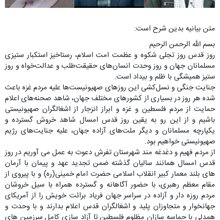
متن بیانیه بدین شرح است:
بسم الله الرحمن الرحیم
روز قدس روز تجلی شکوه و عظمت امت اسلام، رستاخیز استکبار ستیزی
مسلمانان جهان و روز وحدت انسان‌های حقیقت‌طلب و عدالت‌خواه و روز
ستیز همیشگی با ظلم و بیداد است.
جنایت جنگی و نسل‌کشی این روزهای صهیونیست‌ها علیه مردم غزه باعث
شده هر روز در بسیاری از کشورهای مختلف جهان، شاهد صحنه‌‌های اعلام‌
حمایت‌ از مردم‌ فلسطین‌ و غزه و ابراز انزجار از اشغالگران‌ صهیونیستی
باشیم و از این رو به یقین روز قدس امسال شاهد خروش گسترده و
یکپارچه مسلمانان و دیگر ملت‌های آزاده جهان، علیه جنایت‌های رژیم
صهیونیستی خواهیم بود.
از مردم فهیم و دغدغه مند شهرستان تفرش دعوت به عمل می آوریم در روز
قدس امسال همانند سالیان گذشته ضمن تجدید عهد و پیمان با آرمان
های بلند معمار کبیر انقلاب اسلامی حضرت امام خمینی(ره) و با پیروی از
مقام معظم رهبری، با حضور آگاهانه و گسترده همراه با سیل خروشان
مردم روزه دار و آزاده در سراسر جهان فریاد برائت خویش را از آمریکای
جهانخوار و متجاوزان پلید و اشغالگران قدس اعلام بدارند و با وحدت و
همدلی با حماسه سازان مظلوم فلسطین تا آزاد سازی کامل سرزمین های