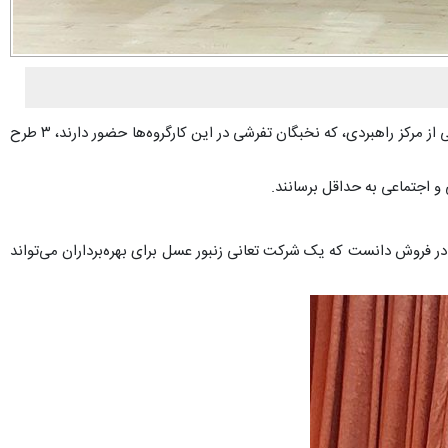
به گزارش پایگاه خبری تحلیلی «ندای تفرش»؛ سرهنگ وحید هاشمی فرمانده ناحیه مقاومت بسیج گفت: مجمع بسیج تفرش با حضور ۶ کارگروه تخصصی از مرکز راهبردی، که نخبگان تفرشی در این کارگروه‌ها حضور دارند، ۳ طرح
و اجتماعی به حداقل برسانند.
ن طرح بهره‌برداران زنبور عسل شهرستان را ۳۰۰ نفر عنوان کرد و مشکلات آنها را در فروش دانست که یک شرکت تعانی زنبور عسل برای بهره‌برداران می‌تواند