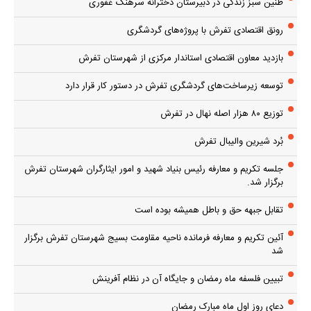
طنین سبز زندگی در دبیرستان دخترانه سرهنگ غفوری
رونق اقتصادی تفرش با پروژه‌های گردشگری
بازدید معاون اقتصادی استاندار مرکزی از شهرستان تفرش
توسعه زیرساخت‌های گردشگری تفرش در دستور کار قرار دارد
توزیع ۸۰ هزار اصله نهال در تفرش
بُرد شیرین والیبال تفرش
جلسه تکریم و معارفه رئیس بنیاد شهید و امور ایثارگران شهرستان تفرش
برگزار شد.
تقابل جبهه حق و باطل همیشه بوده است
آئین تکریم و معارفه فرمانده ناحیه مقاومت بسیج شهرستان تفرش برگزار
شد
تبیین فلسفه ماه رمضان و جایگاه آن در نظام آفرینش
دعای روز اول ماه مبارک رمضان