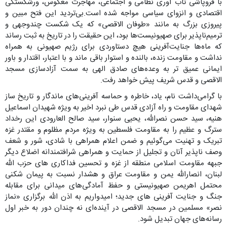
با فروپاشی تاب آوری نظامی و اجتماعی، مهاجرت معکوس، ورشکستگی
اقتصادی و انزوای سیاسی مواجه شده است.بی‌تردید این فتح مبین و
پیروزی بزرگ به مانند «طوفان الاقصی» که یک شکست چندوجهی و
ترمیم‌ناپذیر برای صهیونیست‌ها بود، این حقیقت را در تاریخ به ثبت رساند
که ماه‌ها جنایت‌آفرینی هیچ دستاوردی برای رژیم صهیونی به همراه
نداشت و مقاومت زنده، بالنده و استوار باقی ماند و با اعتبار، اقتدار و باور
ایمانی عمیق تر به وعده‌های صادق الهی به سمت آزادسازی مسجد
الاقصی و قدس شریف پیش خواهد رفت.
با گرامی‌داشت نام، یاد، خاطره و حماسه آفرینی‌های ماندگار و تاریخ ساز
شهدای مقاومت و راه آزادی قدس طی نبرد اخیر به ویژه شهیدان اسماعیل
هنیه، سید حسن نصرالله، یحیی سنوار، سید صالح العارودی این رخداد
سترگ و عظیم را به مقاومت فلسطین به ویژه مردم مظلوم و مقتدر غزه
تبریک و تهنیت می‌گوئیم و ضمن اعلام همراهی با شادی، شور و شعف
وصف ناپذیر آنان و تجلیل از حمایت و همراهی شرافتمندانه اضلاع دیگر
جبهه مقاومت اسلامی منطقه از غزه و تحسین فداکاری های حزب الله
لبنان، انصارالله یمن و مقاومت عراق و هشدار نسبت به پیمان شکنی
محتمل اهریمن صهیونیستی و حفظ آمادگی‌های میدانی برای مقابله
جنگ و جنایت آفرینی های جدید؛ امیدواریم به اذن الله برگزاری «نماز
نصر» مسلمین در مسجد الاقصی در آینده‌ای نه چندان دور به خبر اول
رسانه‌های جهان تبدیل شود.