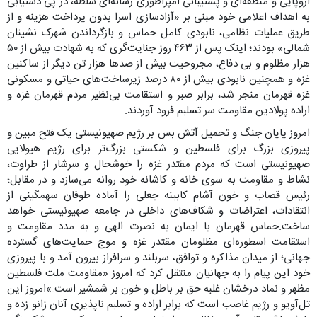
اروپایی و منطقه‌ای و پشتیبانی امپراطوری رسانه‌ای سلطه، در پی دستیابی
به اهداف اعلامی خود مبنی بر «آزادسازی اسرا بدون پرداخت هزینه و از
طریق عملیات نظامی، نابودی کامل حماس و بازگرداندن شهرک نشینان
شمالی» بودند؛ اینک پس از ۴۶۳ روز جنایت‌گری که به شهادت بیش از ۵۰
هزار مظلوم و بی دفاع، مجروحیت بیش از صدها هزار تن دیگر از ساکنین
غزه و همچنین نابودی بیش از ۸۰ درصد زیرساخت‌های حیاتی و مسکونی
غزه قهرمان منجر شد، برابر صبر و استقامت بی‌نظیر مردم قهرمان غزه و
اراده پولادین مقاومت سر تسلیم فرود آوردند.
امروز پایان جنگ و تحمیل آتش بس بر رژیم صهیونیستی یک فتح مبین و
پیروزی بزرگ برای فلسطین و شکستی بزرگ‌تر برای رژیم هیولایی
صهیونیستی است که مردم مقتدر غزه را خوشحال و سرشار از طراوت،
نشاط و مقاومت به سوی خانه و کاشانه خود روانه می‌سازد و در مقابل؛
رئیس قصاب و خون آشام کابینه جعلی را آماده طوفان سهمگینی از
انتقادات، اعتراضات و شکاف‌های داخلی در جامعه صهیونیستی خواهد
ساخت.حماس قهرمان با ایمان به نصرت الهی و به مدد مقاومت و
استقامت اسطوره‌ای مظلومان مقتدر غزه و موج حمایت‌های گسترده
جهانی؛ از میدان مذاکره و توافق، سربلند و سرافراز بیرون آمد و با پیروزی
خود این پیام را به جهانیان منتقل کرد که امروز «مقاومت ملت فلسطین
مظهر و نماد درخشان غلبه حق بر باطل و خون بر شمشیر است.»امروز این
تل‌آویو و رژیم غاصب است که برابر اراده و تسلیم ناپذیری آنان زانو زده و