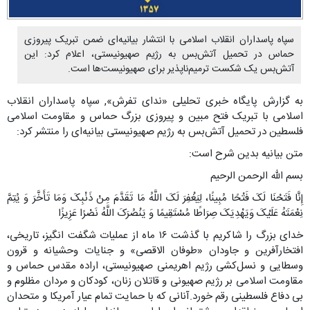
سپاه پاسداران انقلاب اسلامی با انتشار بیانیه‌ای ضمن تبریک پیروزی
حماس در تحمیل آتش‌بس به رژیم صهیونیستی، اعلام کرد: این
آتش‌بس یک شکست ترمیم‌ناپذیر برای صهیونیست‌ها است.
به گزارش پایگاه خبری تحلیلی «ندای تفرش», سپاه پاسداران انقلاب
اسلامی با تبریک فتح مبین و پیروزی بزرگ حماس و مقاومت اسلامی
فلسطین در تحمیل آتش‌بس به رژیم صهیونیستی بیانیه‌ای را منتشر کرد:
متن بیانیه بدین شرح است:
بسم الله الرحمن الرحیم
إِنَّا فَتَحْنَا لَکَ فَتْحًا مُبِینًا، لِیَغْفِرَ لَکَ اللَّهُ مَا تَقَدَّمَ مِنْ ذَنْبِکَ وَمَا تَأَخَّرَ وَ یُتِمَّ
نِعْمَتَهُ عَلَیْکَ وَیَهْدِیَکَ صِرَاطًا مُسْتَقِیمًا وَ یَنْصُرَکَ اللَّهُ نَصْرًا عَزِیزًا
خدای بزرگ را شاکریم با گذشت ۱۶ ماه از عملیات شگفت انگیز، تاریخی،
افتخارآفرین و جاودان «طوفان الاقصی» و جنایات وحشیانه و قرون
وسطایی و نسل‌کشی رژیم اهریمنی صهیونیستی، اراده مقدس حماس و
مقاومت اسلامی بر رژیم صهیونی و قاتلان زنان، کودکان و مردان مظلوم و
بی دفاع فلسطینی رقم خورد.آنانی که با حمایت تمام عیار آمریکا و متحدان