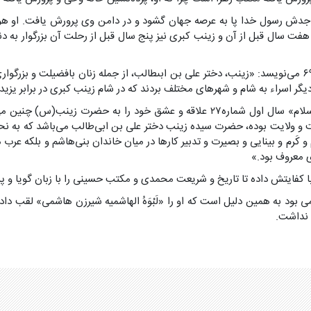
ن جدش رسول خدا پا به عرصه جهان گشود و در دامن وى پرورش یافت. او هوش
 سال قبل از آن و زینب کبرى نیز پنج‏ سال قبل از رحلت آن بزرگوار به دنیا 
محمد فرید وجدى در اسدالغابه فى معرفه الصحابه، ابن اثیر، ج‏۷، شماره ۶۹۶۱ می‌نویسد: «زینب، دختر على بن ا
دیگر اسراء به شام و شهرهاى مختلف بردند که در شام زینب کبرى در برابر یزید 
محمد غالب شافعی مصری از نویسندگان مقتدر مصری است در مجله «الاسلام‏» سال اول شمار
لت و ولایت‏ بوده، حضرت سیده زینب دختر علی بن ابی‌طالب می‏‌باشد که به نح
و کَرم و بینایی و بصیرت و تدبیر کارها در میان خاندان بنی‌‏هاشم و بلکه 
ى معروف بود.»
 کفایتش داده تا تاریخ و شریعت محمدی و مکتب حسینی را با زبان گویا و پر
به همین دلیل است که او را «لَبْوَهُ الهاشمیه شیرزن هاشمی» لقب داده ا
 نداشت.