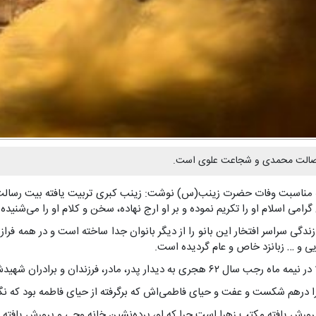
 و اصالت محمدی و شجاعت علوی است.
به مناسبت وفات حضرت زینب(س) نوشت: زینب کبری تربیت‏ یافته بیت رسال
امی اسلام او را تکریم نموده و بر او ارج نهاده، سخن و کلام او را می‌شنیده
گى سراسر افتخار این بانو را از دیگر بانوان جدا ساخته است و در همه فرا
ایى و … زبانزد خاص و عام گردیده است.
ر، فرزندان و برادران شهیدش شتافت.
ا درهم شکست و عفت و حیای فاطمی‌اش که برگرفته از حیای فاطمه بود که نگاه
رش یافته مکتب زهرا است چرا که او، پرده‌نشین خانه وحی و پرورش یافته غ