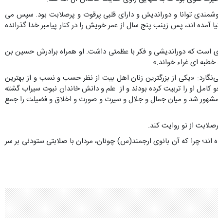
مندى توانا و دوراندیش و داراى قلبى پرقوت و پرصلابت‏ بود. سپس مى‏
آمده اند، پس زینب پنج‏ سال از عمر خویش را در کنار پیامبر خدا گذرانده
بى‏طالب، از جمله زنان بافضیلت و بزرگوارى است که دوراندیشى و فکر با عظمتى داشت. او همراه برادرش حسین بن
خطبه ‏اى غراء خواند.»
ه‏۲۷ علاقه و عشق خود را به حضرت زینب(س) چنین می‏‌نگارد: «یکی از بزرگترین زنان اهل بیت از نظر حسب و نسب و از بهترین
و کامل او را تربیت کرده بودند و از علم و دانش خاندان نبوت سیراب گشته
عرب مشهور شد و میان جمال و جلال و سیرت و صورت و اخلاق و فضیلت را جمع
صلابت از نو روایت کند.
ند؛ چرا که آن بانوی ارجمند(س) چونان، مردان با صلابتی ستودنی بر سر