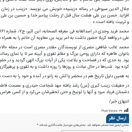
جلال ‏الدین سیوطى در رساله «زینبیه‏» خویش مى‏ نویسد: «زینب در زما
افزاید: حسن بن على هشت‏ سال قبل از رحلت پیامبر خدا و حسین بن على هفت‏
و تربیت‏ یافته است‏.»
على در واقعه کربلا حضور داشت‏ به امر یزید بن معاویه آن خانم را به همراه 
بانوان طاهره که دارای روحی بزرگ و مقام تقوی و آیینه سر تا پا نمای رسا
بود. به حدی که در فصاحت و بلاغت یکی از آیات بزرگ الهی گردید و در حلم 
کرده بود. شب‌ها در حال عبادت و روزها را روزه داشت و به تقوی و پرهیزگار
به همین دلیل تاریخ هم در محضر پاکش به زانو در آمده و خود را به دست با
در حقیقت زینب کبری (س) رشد یافته مهد شجاعت حیدری و عصمت فاطمی بود 
دشمنان فریاد میزد و آنها را توبیخ و حتی تحقیرشان می‌کرد و از کسی هراس
انتهای خبر/
Post Views:
۳۷
ارسال نظر
نشانی ایمیل شما منتشر نخواهد شد.
بخش‌های موردنیاز علامت‌گذاری شده‌اند
*