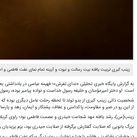
زینب کبری تربیت‏ یافته بیت رسالت و نبوت و آیینه تمام ‏نمای عفت فاطمی
به گزارش پایگاه خبری تحلیلی «ندای تفرش»؛ فهیمه عباسی در یادداشتی 
است. او دختر امیرمؤمنان و خلیفه رسول خداست و نواده پیامبر بوده، رسول گر
شخصیت ذاتى زینب کبرى از بدو تولد تا لحظه رحلت عامل دیگرى بوده که زند
از این رو در صبر و مقاومت، پاکدامنى و عفاف، پشتکار و ایمان، زهد و پارس
زینب(س)، رشد یافته مهد شجاعت حیدری و عصمت فاطمی بود؛ راوی کربلا در نیمه ماه رجب سال ۶۲ هجری به دیدار پدر، ماد
بزرگ بانویی که صلابت گفتارش برگرفته از صلابت حیدری بود، بزم یزیدیان ر
در حقیقت عقیله بنی هاشم با حیا و نجابش، روی دیگر سکه عفت فاطمی و پرو