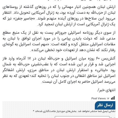
ارتش لبنان همچنین انبار مهماتی را که در روزهای گذشته از روستاهای
لبنان از حزب‌الله به دست آورده بود، به ژنرال آمریکایی تحویل داد. انتظار
می‌رود این سلاح‌ها در روزهای آینده منهدم شوند. «جاسپر جفرز» نیز که
یک ژنرال آمریکایی است از ارتش لبنان تمجید کرد.
از سوی دیگر روزنامه اسرائیلی جروزالم پست به نقل از یک منبع مطلع
مدعی شد که دولت بایدن پیامی را در مورد اجرای توافق با لبنان به
مقامات اسرائیلی منتقل کرده و گفته است:‌ «مهم است اسرائیل به گونه‌ای
رفتار نکند که نشان دهد از تعهدات خود تخطی می‌کند».
آتش‌بس ۶۰ روزه میان اسرائیل و حزب‌الله لبنان در ۱۷ آذرماه وارد فاز
اجرایی شد و قرار بر این شده است که با عقب‌نشینی حزب‌الله به شمال
رود «لیتانی» و استقرار ارتش لبنان در مناطق مرزی، ارتش اشغالگر
اسرائیل نیز مناطق اشغالی در جنوب لبنان را تخلیه کند؛ تعهدی که به نظر
می‌رسد اسرائیل حاضر به اجرای کامل آن نیست.
انتهای خبر/
Post Views:
۱۲
ارسال نظر
نشانی ایمیل شما منتشر نخواهد شد.
بخش‌های موردنیاز علامت‌گذاری شده‌اند
*