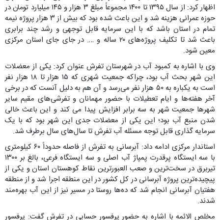
اظهار کرد: از سال ۱۳۹۵ تا ۱۴۰۰ مجموعاً مبلغ ۳ هزار و ۱۴۵ میلیارد تومان در
حوزه عمرانی هزینه شد و این باعث شده بود که بیش از ۳ هزار پروژه نیمه
تمام در استان باشد که با این سرمایه قابل توجهی و رشد چند برابری
باعث شد تا تکلیف پروژه‌های ۲۰ ساله و …. در جای جای استان مرکزی
معین شود.
وی با اشاره به کمبود آب در شهرستان تفرش عنوان کرد: یکی از معضلات
این شهر بحث آب بود، چراکه جمعیت شهری که ۱۵ هزار تا ۱۸ هزار نفر
است به یکباره به ۵۰ هزار نفر می‌رسد و آن هم به دلیل آنست که در برخی
آخر هفته‌ها و ایام تعطیلات با حضور مهمانان و تفرشی‌های مقیم سایر
شهرها جمعیت شهر به سه برابر افزایش پیدا می کند و این باعث خالی
شدن منبع آب بود؛ این یکی از معضلات جدی این شهر بود که با یک
سرمایه گذاری قابل توجه مسئله آب تفرش تا سال‌های سال برطرف شد.
استاندار مرکزی ادامه داد: آبرسانی به تفرش از فاصله حدوداً ۶۰ کیلومتری
با سه ایستگاه پرقدرت پمپاژ آب اصلی و سه ایستگاه فرعی، بالغ بر ۱۳۰۰
تیربرق در سخت‌ترین و صعب العبورترین نقاط کوهستان استان و یکی از
پیچیده‌ترین پروژه آبرسانی در کل کشور در این منطقه اجرا شد و از منطقه
هفتیان آبرسانی انجام شد که ده‌ها روستا در مسیر نیز از این آب بهره‌مند
شدند.
مخلص الائمه با اشاره به حضور پرفسور حسابی در تفرش گفت: پرفسور