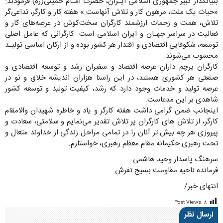
بنیانگذار کبیر جمهوری اسلامی ایـران، حضرت امـام خمینی(ره) فرمودند:
«حیات یک ملت، مرهون کار و تلاش آنهاست.» هفته کار و کارگر، تداعی‌گر
تلاش، همت و زحمات ارزشمند کارگران سخت‌کوش در عرصه‌های کار و
فعالیت در سراسر جهـان و ایران اسلامی است. کارگرانی که عامل اصلی
توسعه، شکوفایی اقتصادی و اقتدار هر کشور بوده و از ارکان اساسی تولیـد
محسوب می‌شوند.
کارگران پرچم داران عرصه اقتصاد و سفیران رشد و توسعه اقتصادی و
صنعتی هر کشوری هستند، در این راستا هزاران اندیشه خلاق و نو در
عرصه تولید و خدمات وجود دارد که رشد، کیفیت تولید و توسعه کشور
شاهدی بر این مدعاست.
اینجانب ضمن گرامی داشت هفته کارگر و یاد و خاطره شهیدان والامقام
کارگر، از تلاش های کارگران پر تلاش تقدیر می‌نمایم و سلامتی، سعادت و
پیروزی هر چه بیش تر آنان را در تمامی مراحل زندگی از خداوند متعال و
تحت رهبری حکیمانه مقام معظم رهبری، خواستارم.
سرهنگ پاسدار وحید هاشمی
فرمانده ناحیه مقاومت بسیج تفرش
انتهای خبر/
Post Views:
۸
ارسال نظر