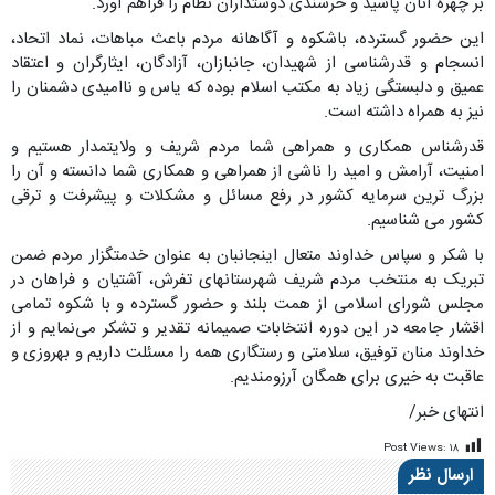
بر چهره آنان پاشید و خرسندی دوستداران نظام را فراهم آورد.
این حضور گسترده، باشکوه و آگاهانه مردم باعث مباهات، نماد اتحاد،
انسجام و قدرشناسی از شهیدان، جانبازان، آزادگان، ایثارگران و اعتقاد
عمیق و دلبستگی زیاد به مکتب اسلام بوده که یاس و ناامیدی دشمنان را
نیز به همراه داشته است.
قدرشناس همکاری و همراهی شما مردم شریف و ولایتمدار هستیم و
امنیت، آرامش و امید را ناشی از همراهی و همکاری شما دانسته و آن را
بزرگ ترین سرمایه کشور در رفع مسائل و مشکلات و پیشرفت و ترقی
کشور می شناسیم.
با شکر و سپاس خداوند متعال اینجانبان به عنوان خدمتگزار مردم ضمن
تبریک به منتخب مردم شریف شهرستانهای تفرش، آشتیان و فراهان در
مجلس شورای اسلامی از همت بلند و حضور گسترده و با شکوه تمامی
اقشار جامعه در این دوره انتخابات صمیمانه تقدیر و تشکر می‌نمایم و از
خداوند منان توفیق، سلامتی و رستگاری همه را مسئلت داریم و بهروزی و
عاقبت به خیری برای همگان آرزومندیم.
انتهای خبر/
Post Views:
۱۸
ارسال نظر