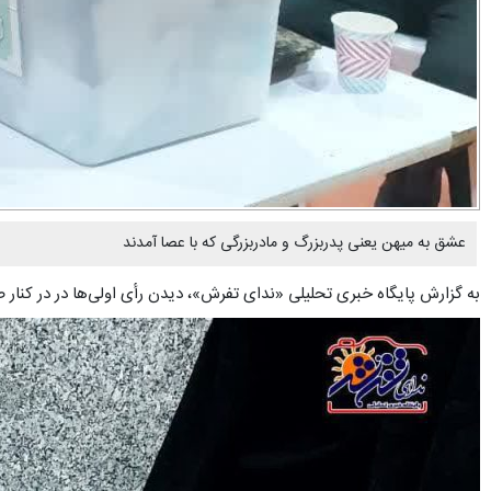
عشق به میهن یعنی پدربزرگ و مادربزرگی که با عصا آمدند
به گزارش پایگاه خبری تحلیلی «ندای تفرش»، دیدن رأی اولی‎‌ها در در کنار صندوق رأی نشاط آور است اما حضور پدر بزرگ ۸۹ ساله و مادربزرگ ۹۴ ساله نشاط بیشتری دارد چراکه نشان از تعهد و پایبندی عمیق به خاک کشور دارد.