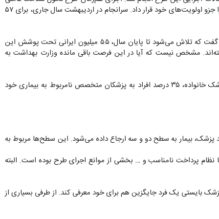
شد که نظام سلامت فرصت و منابع کم‌تری برای پزشک‌دار کردن خانواده‌ها داشته باشد. دولت سیزدهم نیز از همان روزهای اول، اجرایی کردن این طرح را جزو اولویت‌های خود قرار داد. سرانجام در اردیبهشت سال جاری، برای ۵۷
در ابتدا صحبت از آن بود که تا پایان سال تمام شهرها، این طرح را اجرایی کنند. پس از افزوده شدن شهرهای بیش‌تر، معاون بهداشت وزارت بهداشت گفت که تلاش می‌شود تا پایان سال، ۵۵ میلیون ایرانی تحت پوشش این
یده که تا کنون فقط ۱۹۵ شهر و در مجموع ۲۷ میلیون جمعیت، به این طرح پیوسته‌اند. مشخص نیست که آیا در این فرصت باقی مانده وزارت بهداشت به
افزایش هزینه‌های درمانی جامعه تنها یکی از نتایج اجرایی نشدن این طرح است. چرا که به گفتهٔ مدیر کل بیمه سلامت آذربایجان شرقی، در نبود پزشک خانواده، ۳۵ درصد افراد به پزشکان متخصص نامربوط به بیماری خود
ه مشکل، به صلاح‌دید پزشک، بیمار به سطح دو و سه ارجاع داده می‌شود. این سطح‌ها مربوط به
 نظام پرداخت نامناسب و … بخشی از موانع اجرای طرح بوده است. البته
شک بایستی یک فرد جایگزین هم برای خود معرفی کند. از طرفی بسیاری از