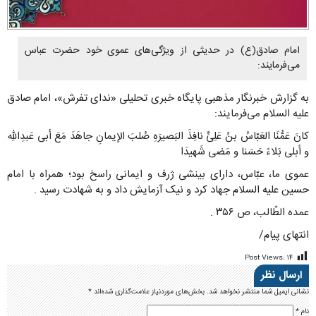
امام صادق(ع) در حدیثی از ویژگی‌های عموی خود حضرت عباس
می‌فرمایند:
به گزارش خبرنگار مذهبی پایگاه خبری تحلیلی «ندای تفرش»، امام صادق
علیه السلام می‌فرمایند:
کانَ عَمُّنَا العَبّاسُ بنُ عَلِیٍّ نافِذَ البَصیرَهِ صُلبَ الإیمانِ جاهَدَ مَعَ أبی عَبدِاللّهِ
و أبلى بَلاءً حَسَنا و مَضى شَهیدَا
عموى ما، عبّاس، داراى بینشى ژرف و ایمانى راسخ بود؛ همراه با امام
حسین علیه السلام جهاد کرد و نیک آزمایش داد و به شهادت رسید .
عمده الطّالب، ص ۳۵۶ .
انتهای پیام/
Post Views:
۱۴
ارسال نظر
نشانی ایمیل شما منتشر نخواهد شد.
بخش‌های موردنیاز علامت‌گذاری شده‌اند
*
نام
*