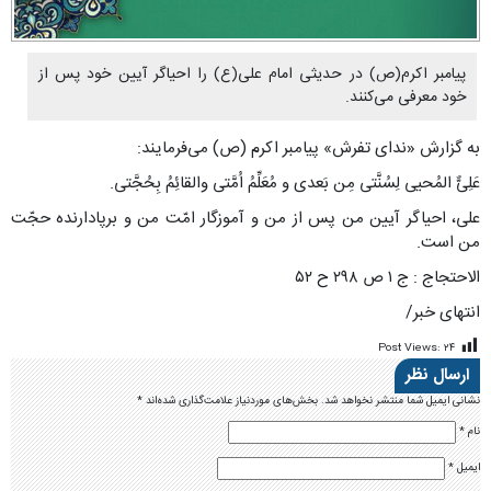
پیامبر اکرم(ص) در حدیثی امام علی(ع) را احیاگر آیین خود پس از
خود معرفی می‌کنند.
به گزارش «ندای تفرش» پیامبر اکرم (ص) می‌فرمایند:
عَلِیٌّ المُحیی لِسُنَّتی مِن بَعدی و مُعَلِّمُ اُمَّتی والقائِمُ بِحُجَّتی.
على، احیاگر آیین من پس از من و آموزگار امّت من و برپادارنده حجّت
من است.
الاحتجاج : ج ۱ ص ۲۹۸ ح ۵۲
انتهای خبر/
Post Views:
۲۴
ارسال نظر
نشانی ایمیل شما منتشر نخواهد شد.
بخش‌های موردنیاز علامت‌گذاری شده‌اند
*
نام
*
ایمیل
*