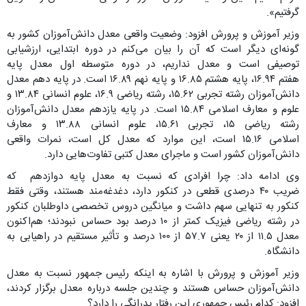
گرفتیم».
وزیر آموزش و پرورش افزود:‌ وضعیت واقعی معدل دانش‌آموزان کشور به
گونه‌ای دیگر است که آن را بیان می‌کنم در دوره ابتدایی، ارزشیابی
توصیفی است و معدل نداریم، در دوره متوسطه اول معدل پایه
هفتم ۱۶.۹۴، پایه هشتم ۱۶.۸۵ و پایه نهم ۱۶.۸۹ است. در پایه دهم معدل
دانش‌آموزان رشته تجربی ۱۵.۶۲، رشته ریاضی ۱۶.۹، علوم انسانی ۱۳.۸۴ و
علوم و معارف اسلامی ۱۵.۸۴ است. در پایه یازدهم معدل دانش‌آموزان
رشته ریاضی ۱۵، تجربی ۱۵.۶۱، علوم انسانی ۱۳.۸۸ و معارف
اسلامی ۱۵.۱۶ است، این موارد که معدل کل است، نمرات واقعی
دانش‌آموزان کشور است و ماجرای معدل کتبی تفاوت‌هایی دارد.
وی ادامه داد: چرا افرادی که نسبت به معدل پایه دوازدهم که
ضریب ۴۰ درصدی قطعی در کنکور دارد، دغدغه‌مند هستند، وقتی فقط
کنکور به تنهایی سهم داشت و میانگین دروس تخصصی داوطلبان کنکور
در رشته ریاضی فیزیک کمتر از ۱۰ درصد بود حساس نبودند؛ هم‌اکنون
معدل ۱۱.۵ از ۲۰ یعنی ۵۷.۷ از ۱۰۰ درصد و تأثیر مستقیم در راهیابی به
دانشگاه.
وزیر آموزش و پرورش با اشاره به اینکه رئیس جمهور نسبت به معدل
دانش‌آموزان حساس هستند و چندین جلسه درباره معدل برگزار کردند،
افزود: کدام رئیس جمهوری این رفتار پدرانگی را دارد؟