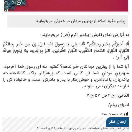
پیامبر مکرم اسلام از بهترین مردان در حدیثی می‌فرمایند:
به گزارش ندای تفرش؛ پیامبر اکرم (ص) می‌فرمایند:
ألا اُخبِرُکُم بِخَیرِ رِجالِکُم؟ قُلنا بَلى یا رَسولَ اللّهِ قالَ: إنَّ مِن خَیرِ رِجالِکُمُ
التَّقِیَّ، النَّقِیَّ، السَّمحَ الکَفَّینِ، النَّقِیَّ الطَّرَفَینِ، البَرَّ بِوالِدَیهِ، ولا یُلجِئُ عِیالَهُ
إلى غَیرِهِ .
آیا شما را از بهترین مردانتان خبر ندهم؟ گفتیم: بله اى رسول خدا ! فرمود:
«بهترینِ مردانِ شما آن کسى است که پرهیزگار، پاک، گشاده‌دست،
پاک‌زبان، پاک‌دامن، و خوش‌رفتار با پدر و مادرش است، و خانواده‌اش را
نیازمند دیگران نمى سازد» .
الکافی : ج ۲ ص ۵۷ ح ۷
انتهای پیام/
Post Views:
۱۴
ارسال نظر
نشانی ایمیل شما منتشر نخواهد شد.
بخش‌های موردنیاز علامت‌گذاری شده‌اند
*