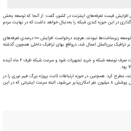
ایل افزایش قیمت تعرفه‌های اینترنت در کشور، گفت: از آنجا که توسعه بخش
ذاری در این حوزه کندی شبکه را به‌دنبال خواهد داشت که در نهایت مردم
وی ادامه داد: طی سال‌های گذشته باوجود افزایش هزینه اپراتورها، تعرفه‌ها همچنان ثابت مانده بود، به همین دلیل اپراتورها قادر به سرمایه‌گذاری برای توسعه زیرساخت‌ها نبودند، هرچند درخواست افزایش ۱۰۰ درصدی تعرفه‌های
های انجام شده در وزارتخانه نهایتاً به افزایش ۳۴ درصدی تعرفه‌ها موافقت کردیم که البته این ۳۴ درصد نیز صرفا بر ترافیک بین‌الملل اعمال شد، درواقع بهای ترافیک داخلی همچون گذشته
زارع‌پور با تاکید بر اینکه هیچ بسته‌ای اینترنتی بیشتر از ۳۴ درصد افزایش نداشته است، افزود: از اپراتورها تعهد گرفته‌ایم که ریال به ریال این افزایش قیمت صرف توسعه شبکه و خرید تجهیزات شود و سرعت شبکه ظرف ۶ ماه آینده
 رود.
بق تعهد گرفته شده در حوزه ارتباطات موبایل باید تا خردادماه سال آینده سرعت ۳۰ درصد افزایش پیدا کند، مطرح کرد: همچنین در حوزه ارتباطات ثابت پروژه بزرگ فیبر نوری را در
دستور کار داریم که اکنون ۵ و نیم میلیون خانوار را در سراسر کشور تحت پوشش قرار داده و در حدود ۱۶۰ شهر فراگیر شده است که انشاءالله تا پایان سال پوشش ۸ میلیون نفر امکان‌پذیر می‌شود، البته سرعت اینترنتی که در این