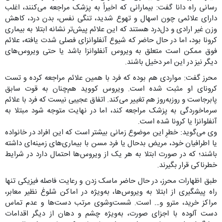
رسانی راه دانا گفت: بیمارانی که اخیراً به پزشک مراجعه می‌کنند، اغلب
دارای علائمی چون اسهال و تهوع شدید، تنگی نفس، بدن درد، کاهش
وزن غیر ارادی و دل‌درد هستند که این علائم پیش‌تر نشانه ابتلا به بیماری
کرونا بود، اما در حال حاضر که شیوع آنفلوانزای فصلی شدت یافته، علائم
فوق ممکن است متعلق به ویروس آنفلوانزا باشد یا حتی ویروس‌های
دیگر نیز در این امر دخیل باشند.
محرز گفت: مواردی هم بوده که فرد با همین علائم مراجعه کرده و تست
کرونای او مثبت شده است. ویروس کووید هم‌چنان به قوت سابق
پابرجاست و روزبه‌روز هم تغییر می‌کند. اتفاق عجیبی نیست که فرد با علائم
سرماخوردگی به پزشک مراجعه کند، اما در نهایت متوجه شود مبتلا به
آنفلوانزا یا کرونا شده است.
وی می‌گوید: خطرِ این موضوع زمانی بیشتر است که این افراد در خانواده
یا اطرافیان خود، مریض بدحال یا فرد مسن با بیماری‌های زمینه‌ای داشته
باشند؛ که در صورت ابتلا به هر یک از ویروس‌ها احتمال دارد در شرایط
خطرناکی قرار بگیرند.
طبق اظهارات محرز، در حال حاضر ماسک زدن و رعایت فاصله فیزیکی تنها
راه پیشگیری از ابتلا به ویروس‌ها، به‌ویژه در اماکن شلوغ نظیر معابر،
مراکز خرید، مترو و… است. شست‌وشوی مرتب دست‌ها و عدم تماس
دست آلوده با اجزای صورت، به‌ویژه چشم و دهان از دیگر اقدامات