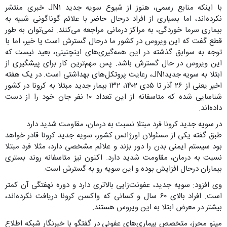
با اینکه منابع رسمی، هنوز از شیوع سویه جدید JN۱ خبری منتشر
نکرده‌اند، اما بسیاری از افراد درحال حاضر با علائم گوناگونی شبیه به
بیماری سرما خوردگی، به مراکز درمانی مراجعه می‌کنند. نمی‌توان به طور
قطع گفت که این ویروس در کشور ما درحال گسترش است یا خیر، اما با
توجه به سوابق گذشته در این همه‌گیری‌های اینچنینی، بعید نیست که
این ویروس در حال گسترش باشد. پس مهم‌ترین کار برای پیشگیری از
ابتلا به سویه جدیدJN۱، رعایت پروتکل‌های بهداشتی است. در یک هفته
اخیر یعنی از ۲۶ آذر تا ۵دی ۱۴۰۲، ۱۳۲ بیمار جدید مبتلا به کرونا در کشور
شناسایی شده که متاسفانه از این تعداد ۱۰ نفر جان خود را از دست
داده‌اند.
در سویه جدید کرونا فرد مبتلا نسبت به درمان، مقاومت شدید دارد
طبق گفته یکی از مسئولان اورژانس کشور، سویه جدید کرونا قادر خواهد
بود سیستم ایمنی بدن را دور بزند و علائم مشخصی دارد، مثلا فرد مبتلا
نسبت به درمان، مقاومت شدید دارد. اکنون نیز متاسفانه روند بستری
بیماران درحال افزایش بوده و این سویه رو به گسترش است.
وی افزود: سویه جدید، عفونت‌زایی بالاتری دارد و دوره نهفتگی آن کمتر
است. افراد بالای ۶۰ سال و کسانی که واکسن کرونا دریافت نکرده‌اند،
بیشتر در معرض ابتلا به این ویروس هستند.
مینو محرز، متخصص بیماری‌های عفونی در گفتگو با خبرنگار شبکه اطلاع