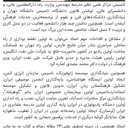
تاسیس مراکز علمی نظیر مدرسه مهندسی وزارت راه، دارالمعلمین عالی، و
دانشسرای عالی، نوشتن قانون دانشگاه، تاسیس دانشگاه تهران و
بنیانگذاری دانشکده‌های فنی و علوم از برجسته‌ترین خدمات فرهنگی
ایشان است. همچنین داشتن چند هزار دانشجو، فعالیت در دو نسل کاری
و تربیت ‪ ۷‬نسل استاد، شاخص عمده این بزرگ مرد است.
از مشاغل و اقدامات مهم استاد می‌توان به اولین نقشه برداری از راه
ساحلی سراسری بنادر میان خلیج فارس، اولین راه تهران به شمشک،
ساخت اولین رادیو در کشور، ماموریت خلع ید شرکت ملی نفت انگلیس،
اولین رئیس هیئت مدیره و مدیر عامل شرکت ملی نفت ایران، وزیر
فرهنگ در دولت دکتر محمد مصدق اشاره کرد.
همچنین بنیانگذاری موسسه ژئوفیزیک، تاسیس سازمان انرژی اتمی،
ایجاد اولین ایستگاه هواشناسی، پایه‌گذاری انجمن موسیقی ایران،
تشکیل فرهنگستان زبان ایران، تدوین قانون و تشکیل موسسه
استاندارد،تاسیس اولین بیمارستان خصوصی ایران بنام “گوهرشاد”،
بنیانگذاری مرکز مخابرات اسدآباد، تعیین ساعت ایران، نصب و راه اندازی
اولین دستگاه رادیولوژی در ایران، پایه گذاری اولین مدرسه عشایری در
ایران (لرستان)، ایجاد اولین رصدخانه نوین در ایران ( تعقیب ماهواره
ها)، نمایانگر گوشه دیگری از خدمات پرفسور حسابی به کشور است.
استاد همچنین در زمینه تحقیق علمی‪ ۲۳‬مقاله رساله و کتاب به به چاپ