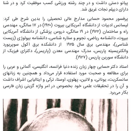
پیانو دستی داشت و در چند رشته ورزشی کسب موفقیت کرد و در شنا
دارای دیپلم نجات غریق شد.
پرفسور محمود حسابی مدارج عالی تحصیلی را بدین شرح طی کرد:
لیسانس ادبیات از دانشگاه آمریکایی بیروت (۱۹۲۰) در ‪ ۱۷‬سالگی، مهندسی
راه و ساختمان (۱۹۲۲)‪ ‬در ‪ ۱۹‬سالگی، دروس پزشکی از دانشگاه آمریکایی
بیروت، دانشنامه ریاضی، نجوم و ستاره شناسی، دانشنامه بیولوژی (زیست
شناسی)، مهندسی برق سال ‪ ۱۹۲۵‬ از دانشکده برق اکول سوپریورد
والکتریسیته پاریس، مدرک مهندسی معدن (پاریس)، دکترای فیزیک از
دانشگاه سوربن پاریس (۱۹۲۷).
استاد دکتر حسابی چهار زبان زنده دنیا فرانسه، انگلیسی، آلمانی و عربی را
برای مطالعه و صحبت مورد استفاده قرار می‌داد و همچنین به زبانهای
سانسکریت، یونانی، و لاتین، پهلوی، اوستا، ترکی و ایتالیایی اشراف داشت
و آن را در تحقیقات علمی خود بخصوص در امر واژه گزینی زبان فارسی
بکار می‌برد.