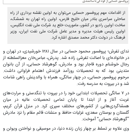
از اقدامات مهم پروفسور حسابی می‌توان به اولین نقشه برداری از راه
ساحلی سراسری بنادر میان خلیج فارس، اولین راه تهران به شمشک،
ساخت اولین رادیو در کشور، ماموریت خلع ید شرکت ملی نفت انگلیس،
اولین رئیس هیئت مدیره و مدیر عامل شرکت ملی نفت ایران، وزیر
فرهنگ در دولت دکتر محمد مصدق اشاره کرد.
ندای تفرش؛ پروفسور محمود حسابی در سال ۱۲۸۱ خورشیدی، در تهران و
در خانواده‌ای با اصالت تفرشی زاده شد. پدرش، عباس‌خان معزالسلطنه از
رجال خوشنام دوره قاجار بود و مادرش، گوهرشاد حسابی، از آن بانوان
متدینی بود که به تحصیلات روزآمد فرزندش اهتمام فراوانی داشت.
مرحوم پروفسور حسابی، در چهار سالگی، همراه با والدینش راهی شامات
شد و در بیروت به مدرسه رفت.
در ‪ ۷‬سالگی تحصیلات ابتدایی خود را در بیروت با تنگدستی و مرارت‌های
غربت آغاز و از ابتدا تا پایان تمامی تحصیلات عالیه در میان
همشاگردی‌هایی از کشورهای مختلف سپری کرد. در منزل قرآن کریم،
گلستان و بوستان سعدی، غزلیات حافظ و منشات قائم مقام را نزد مادرش
“گوهرشاد حسابی” آموخت.
وی علاوه بر تسلط بر چهار زبان زنده دنیا، در موسیقی و نواختن ویولن و