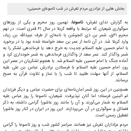
بخش هایی از عزادری مردم تفرش در شب تاسوعای حسینی؛
به گزارش ندای تفرش؛
تاسوعا
، نهمین روز محرم و یکی از روزهای
سوگواری شیعیان که مرتبط با واقعه کربلا در سال ۶۱ قمری است. در نهم
محرم ۶۱ق، شمر بن ذی الجوشن با نامه‌ای از طرف عبیدالله بن زیاد،
وارد کربلا شد. در آن نامه از عمر بن سعد خواسته شده بود یا در برخورد
با امام حسین علیه السلام جدیت به خرج دهد یا فرماندهی لشکر را به
شمر واگذار کند. عمر سعد از واگذاری فرماندهی به شمر خودداری کرد و
آماده جنگ با امام حسین علیه السلام شد. با هجوم لشکریان در عصر این
روز، امام حسین علیه السلام با فرستادن برادرش عباس بن علی علیه
السلام، از آنها مهلت طلبید تا شب را با نماز و تلاوت قرآن به صبح
برسانند.
همچنین در این روز شمر امان‌نامه‌ای برای حضرت عباس و دیگر فرزندان
ام البنین فرستاد؛ اما آنان نپذیرفت. شیعیان، تاسوعا را روز عباس علیه
السلام به شمار می‌آورند و آن را مانند روز عاشورا گرامی داشته، به ذکر
فضائل و سوگواری در آن می‌پردازند. این روز در ایران در کنار روز عاشورا
تعطیل رسمی است.
مردم عزاداران تفرش نیز همانند سراسر کشور شب و روز تاسوعا را گرامی