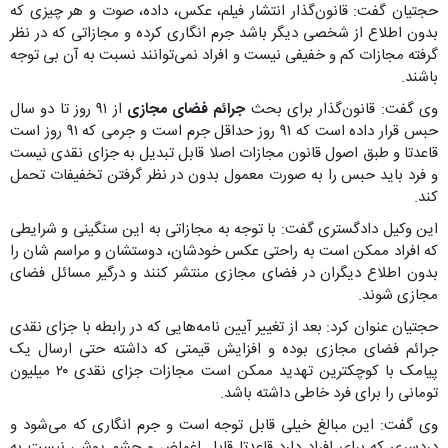
حجتیان گفت: قانون‌گذار انتشار فیلم، عکس، داده، صوت و هر چیزی که
بدون اطلاع از شخصی دیگر باشد جرم انگاری کرده و مجازاتی که در نظر
گرفته مجازات کم و خفیفی نیست و افراد نمی‌توانند نسبت به آن بی توجه
باشند.
وی گفت: قانون‌گذار برای بحث
جرائم فضای مجازی
از ۹۱ روز تا دو سال
حبس قرار داده است که ۹۱ روز حداقل جرم است و جرمی که ۹۱ روز است
قاعدتا و طبق اصول قانون مجازات اصلا قابل تبدیل به جزای نقدی نیست
و فرد باید حبس را به صورت معمول بدون در نظر گرفتن تخفیفات تحمل
کند.
این وکیل دادگستری گفت: با توجه به مجازاتی به این سنگینی و شرایطی
که افراد ممکن است به راحتی عکس خودشان، دوستشان و مراسم شان را
بدون اطلاع دیگران در فضای مجازی منتشر کنند و درگیر مسائل فضای
مجازی شوند.
حجتیان عنوان کرد: بعد از تغییر آیین نامه‌هایی که در رابطه با جزای نقدی
جرائم فضای مجازی بوده و افزایش قیمتی که داشته حتی ارسال یک
پیامک با کوچکترین تهدید ممکن است مجازات جزای نقدی ۲۰ میلیون
تومانی را برای فرد خاطی داشته باشد.
وی گفت: این مبالغ خیلی قابل توجه است و جرم انگاری که می‌شود و
دردسری که برای افراد دارد قاعدتا قابل اغماض و چشم پوشی نیست به