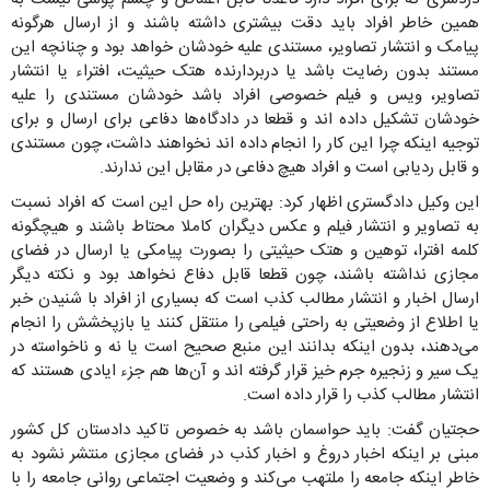
همین خاطر افراد باید دقت بیشتری داشته باشند و از ارسال هرگونه
پیامک و انتشار تصاویر، مستندی علیه خودشان خواهد بود و چنانچه این
مستند بدون رضایت باشد یا دربردارنده هتک حیثیت، افتراء یا انتشار
تصاویر، ویس و فیلم خصوصی افراد باشد خودشان مستندی را علیه
خودشان تشکیل داده اند و قطعا در دادگاه‌ها دفاعی برای ارسال و برای
توجیه اینکه چرا این کار را انجام داده اند نخواهند داشت، چون مستندی
و قابل ردیابی است و افراد هیچ دفاعی در مقابل این ندارند.
این وکیل دادگستری اظهار کرد: بهترین راه حل این است که افراد نسبت
به تصاویر و انتشار فیلم و عکس دیگران کاملا محتاط باشند و هیچگونه
کلمه افترا، توهین و هتک حیثیتی را بصورت پیامکی یا ارسال در فضای
مجازی نداشته باشند، چون قطعا قابل دفاع نخواهد بود و نکته دیگر
ارسال اخبار و انتشار مطالب کذب است که بسیاری از افراد با شنیدن خبر
یا اطلاع از وضعیتی به راحتی فیلمی را منتقل کنند یا بازپخشش را انجام
می‌دهند، بدون اینکه بدانند این منبع صحیح است یا نه و ناخواسته در
یک سیر و زنجیره جرم خیز قرار گرفته اند و آن‌ها هم جزء ایادی هستند که
انتشار مطالب کذب را قرار داده است.
حجتیان گفت: باید حواسمان باشد به خصوص تاکید دادستان کل کشور
مبنی بر اینکه اخبار دروغ و اخبار کذب در فضای مجازی منتشر نشود به
خاطر اینکه جامعه را ملتهب می‌کند و وضعیت اجتماعی روانی جامعه را با